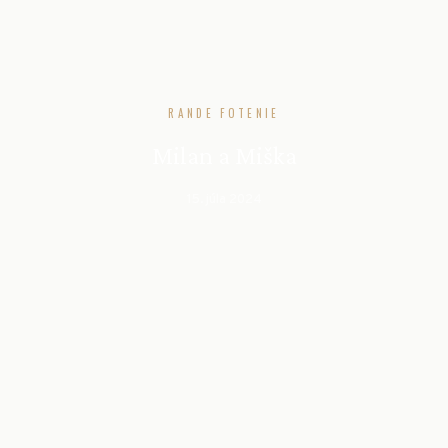
RANDE FOTENIE
Milan a Miška
15. júla 2024