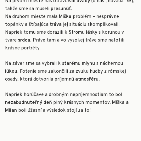
Na prvom mieste nás otravovali
ovady
(u nás „hovädá“ 🙈),
takže sme sa museli
presunúť
.
Na druhom mieste mala
Miška
problém – nesprávne
topánky a štípajúca
tráva
jej situáciu skomplikovali.
Napriek tomu sme dorazili k
Stromu lásky
s korunou v
tvare
srdca
. Práve tam a vo vysokej tráve sme nafotili
krásne portréty.
Na záver sme sa vybrali k
starému mlynu
s nádhernou
lúkou
. Fotenie sme zakončili za zvuku hudby z rómskej
osady, ktorá dotvorila príjemnú
atmosféru.
Napriek horúčave a drobným nepríjemnostiam to bol
nezabudnuteľný deň
plný krásnych momentov.
Miška a
Milan
boli úžasní a výsledok stojí za to!