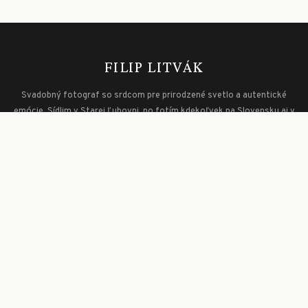
FILIP LITVÁK
Svadobný fotograf so srdcom pre prirodzené svetlo a autentické
emócie. Sídlim v Starej Ľubovni, no fotím kdekoľvek na Slovensku aj v
zahraničí.
Získajte exkluzívne tipy a špeciálne ponuky — pridajte sa na môj VIP
list
NAVIGÁCIA
Domov
Portfolio
Cenník