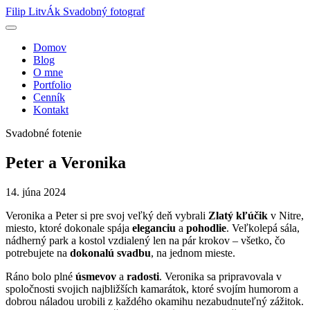
Filip LitvÁk
Svadobný fotograf
Domov
Blog
O mne
Portfolio
Cenník
Kontakt
Svadobné fotenie
Peter a Veronika
14. júna 2024
Veronika a Peter si pre svoj veľký deň vybrali
Zlatý kľúčik
v Nitre,
miesto, ktoré dokonale spája
eleganciu
a
pohodlie
. Veľkolepá sála,
nádherný park a kostol vzdialený len na pár krokov – všetko, čo
potrebujete na
dokonalú svadbu
, na jednom mieste.
Ráno bolo plné
úsmevov
a
radosti
. Veronika sa pripravovala v
spoločnosti svojich najbližších kamarátok, ktoré svojím humorom a
dobrou náladou urobili z každého okamihu nezabudnuteľný zážitok.