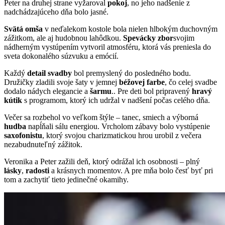
Peter na druhej strane vyžaroval
pokoj
, no jeho nadšenie z
nadchádzajúceho dňa bolo jasné.
Svätá omša
v neďalekom kostole bola nielen hlbokým duchovným
zážitkom, ale aj hudobnou lahôdkou.
Spevácky zbor
svojim
nádherným vystúpením vytvoril atmosféru, ktorá vás preniesla do
sveta dokonalého súzvuku a emócií.
Každý
detail svadby
bol premyslený do posledného bodu.
Družičky zladili svoje šaty v jemnej
béžovej farbe
, čo celej svadbe
dodalo nádych elegancie a
šarmu
.. Pre deti bol pripravený
hravý
kútik
s programom, ktorý ich udržal v nadšení počas celého dňa.
Večer sa rozbehol vo veľkom štýle – tanec, smiech a výborná
hudba
napĺňali sálu energiou. Vrcholom zábavy bolo vystúpenie
saxofonistu
, ktorý svojou charizmatickou hrou urobil z večera
nezabudnuteľný zážitok.
Veronika a Peter zažili deň, ktorý odrážal ich osobnosti – plný
lásky
,
radosti
a krásnych momentov. A pre mňa bolo česť byť pri
tom a zachytiť tieto jedinečné okamihy.