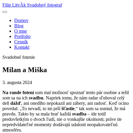
Filip LitvÁk
Svadobný fotograf
Domov
Blog
O mne
Portfolio
Cenník
Kontakt
Svadobné fotenie
Milan a Miška
3. augusta 2024
Na rande fotení
som mal možnosť spoznať tento pár osobne a tešil
som sa na ich
svadbu
. Napriek tomu, že nám radar sľuboval celý
deň
dážď
, ani onedlho nepokazil ani zábery, ani radosť. Keď ocino
povedal: „To nevadí, to im prší
šťastie
,“ tak som sa usmial, že má
pravdu. Takto by sa mala brať každá
svadba
– ide totiž
predovšetkým o dvoch ľudí, nie o vonkajšie okolnosti; práve tie
nepredvídateľné momenty dodávajú udalosti neopakovateľnú
atmosféru.