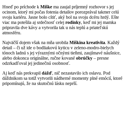
Hneď po príchode k
Miške
ma zaujal príjemný rozhovor s jej
ocinom, ktorý mi počas fotenia detailov porozprával takmer celú
svoju kariéru. Jasne bolo cítiť, aký bol na svoju dcéru hrdý. Ešte
viac ma potešila aj srdečnosť celej
rodinky
, keď mi jej mamka
pripravila dve kávy a vytvorila tak u nás teplú a priateľskú
atmosféru.
Najväčší dojem však na mňa urobila
Miškina kreativita
. Každý
detail – či už ide o bodliakovú kyticu v zeleno-modro-bielych
tónoch ladnú s jej výraznými očnými tieňmi, zaujímavé náušnice,
alebo dokonca originálne, ručne kované
obrúčky
– presne
odzrkadľoval jej jedinečnú osobnosť.
Aj keď nás prekvapil
dážď
, nič nezastavilo ich oslavu. Pod
dáždnikom sa totiž vytvorili nádherné momenty plné emócií, ktoré
pripomínajú, že na skutočnú lásku neprší.