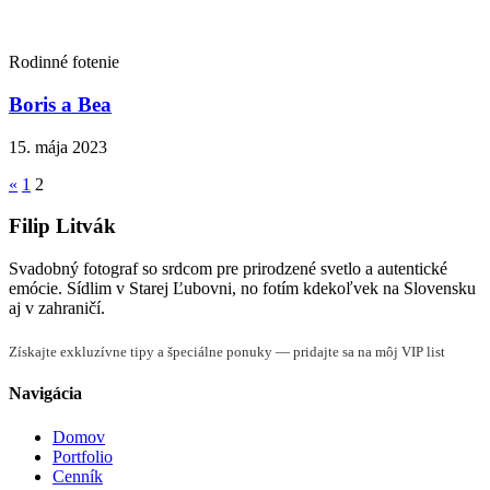
Rodinné fotenie
Boris a Bea
15. mája 2023
Stránkovanie
«
1
2
príspevkov
Filip Litvák
Svadobný fotograf so srdcom pre prirodzené svetlo a autentické
emócie. Sídlim v Starej Ľubovni, no fotím kdekoľvek na Slovensku
aj v zahraničí.
Získajte exkluzívne tipy a špeciálne ponuky — pridajte sa na môj VIP list
Navigácia
Domov
Portfolio
Cenník