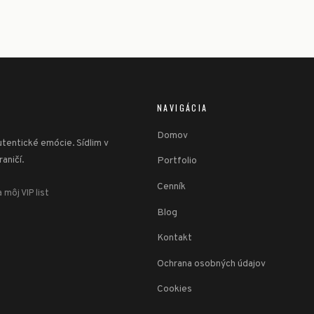
NAVIGÁCIA
Domov
tentické emócie. Sídlim v
aničí.
Portfolio
Cenník
 môj VIP list
Blog
Kontakt
Ochrana osobných údajov
Cookies