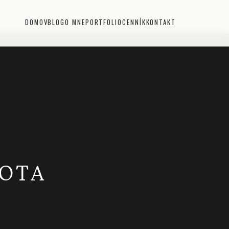
DOMOV
BLOG
O MNE
PORTFOLIO
CENNÍK
KONTAKT
BOTA