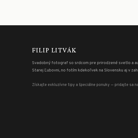
FILIP LITVÁK
Svadobný fotograf so srdcom pre prirodzené svetlo a au
Starej Ľubovni, no fotím kdekoľvek na Slovensku aj v zahr
Získajte exkluzívne tipy a špeciálne ponuky — pridajte sa na