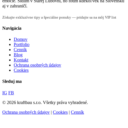
emócie. Sídlim v Starej Ľubovni, no fotím kdekoľvek na Slovensku
aj v zahraničí.
Získajte exkluzívne tipy a špeciálne ponuky — pridajte sa na môj VIP list
Navigácia
Domov
Portfolio
Cenník
Blog
Kontakt
Ochrana osobných údajov
Cookies
Sleduj ma
IG
FB
© 2026 kraftbau s.r.o. Všetky práva vyhradené.
Ochrana osobných údajov
|
Cookies
|
Cenník