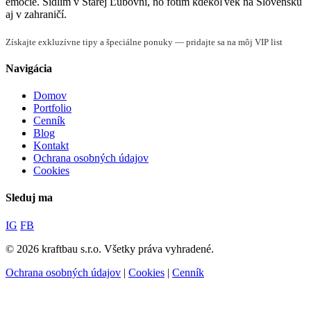
emócie. Sídlim v Starej Ľubovni, no fotím kdekoľvek na Slovensku
aj v zahraničí.
Získajte exkluzívne tipy a špeciálne ponuky — pridajte sa na môj VIP list
Navigácia
Domov
Portfolio
Cenník
Blog
Kontakt
Ochrana osobných údajov
Cookies
Sleduj ma
IG
FB
© 2026 kraftbau s.r.o. Všetky práva vyhradené.
Ochrana osobných údajov
|
Cookies
|
Cenník